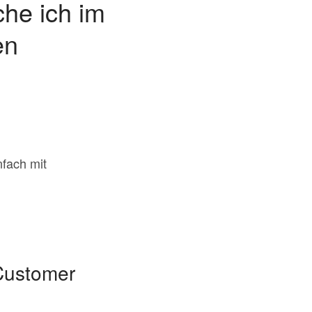
he ich im
en
fach mit
Customer