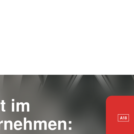
t im
rnehmen:
A18