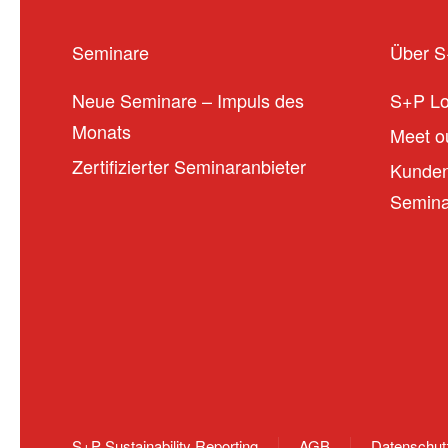
Seminare
Über 
Neue Seminare – Impuls des
S+P L
Monats
Meet ou
Zertifizierter Seminaranbieter
Kunden
Seminar
S+P Sustainability Reporting
AGB
Datenschut