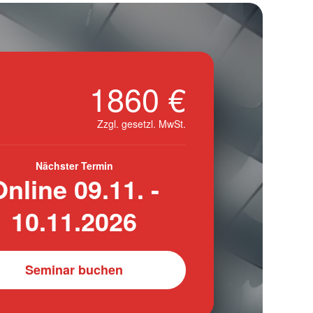
1860 €
Zzgl. gesetzl. MwSt.
Nächster Termin
Online 09.11. -
10.11.2026
Seminar buchen