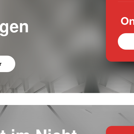
On
ngen
r