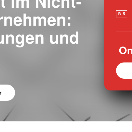
t im Nicht-
rnehmen:
B15
ungen und
On
r