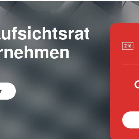
ufsichtsrat
ernehmen
Z18
r