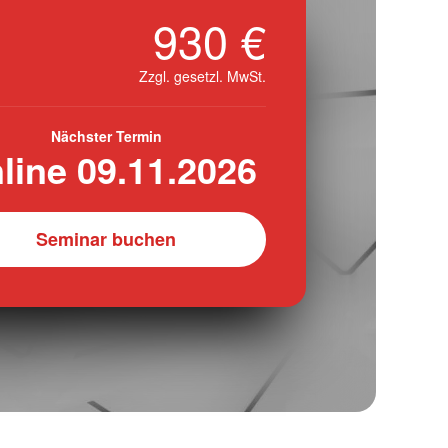
930 €
Zzgl. gesetzl. MwSt.
Nächster Termin
line 09.11.2026
Seminar buchen