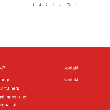
1
2
3
4
…
73
S+P
Kontakt
ounge
Kontakt
r trainers
stimmen und
qualität