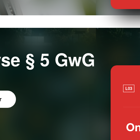
yse § 5 GwG
L03
r
On