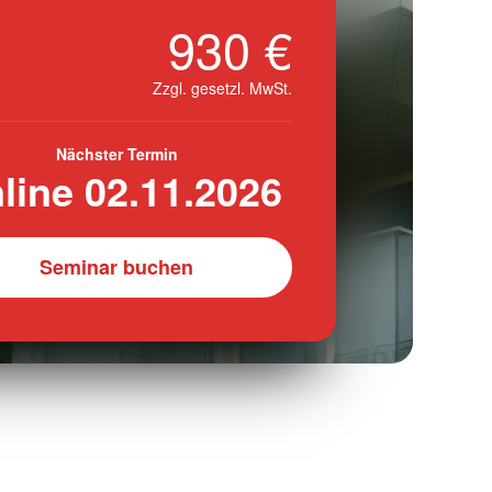
930 €
Zzgl. gesetzl. MwSt.
Nächster Termin
line 02.11.2026
Seminar buchen