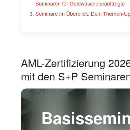
Seminaren für Geldwäschebeauftragte
Seminare im Überblick: Dein Themen-Up
AML-Zertifizierung 20
mit den S+P Seminaren
Basissemin