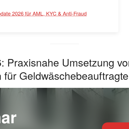
date 2026 für AML, KYC & Anti-Fraud
26: Praxisnahe Umsetzung 
 für Geldwäschebeauftragte
ar