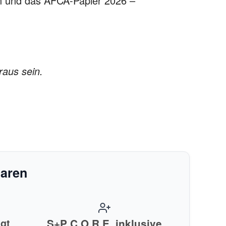
n und das AFCA-Papier 2026 –
raus sein.
naren
gt
S+P C.O.R.E. inklusive