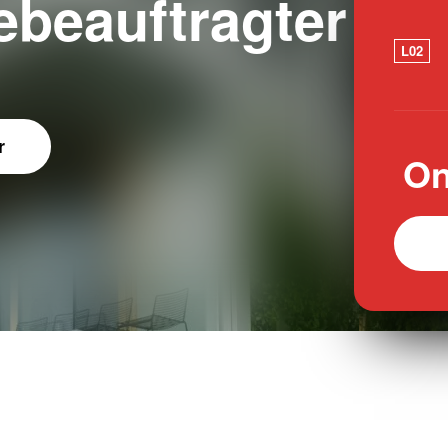
beauftragter
L02
r
On