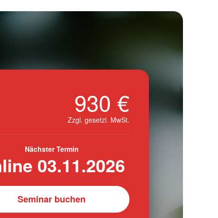
930 €
Zzgl. gesetzl. MwSt.
Nächster Termin
line 03.11.2026
Seminar buchen