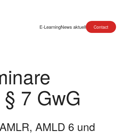
E-Learning
News aktuell
Contact
minare
h § 7 GwG
 – AMLR, AMLD 6 und