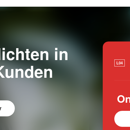
lichten in
Kunden
L04
On
r