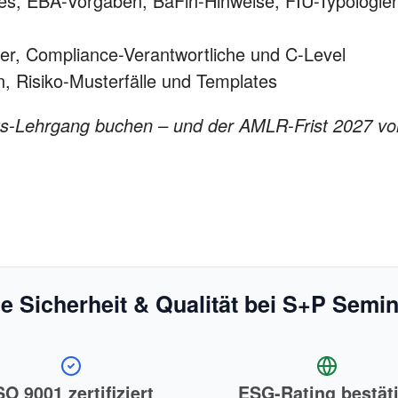
es, EBA-Vorgaben, BaFin-Hinweise, FIU-Typologie
er, Compliance-Verantwortliche und C-Level
n, Risiko-Musterfälle und Templates
ts-Lehrgang buchen – und der AMLR-Frist 2027 vo
e Sicherheit & Qualität bei S+P Semi
SO 9001 zertifiziert
ESG-Rating bestäti