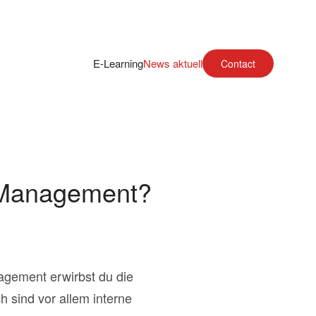
E-Learning
News aktuell
Contact
d Management?
agement erwirbst du die
 sind vor allem interne