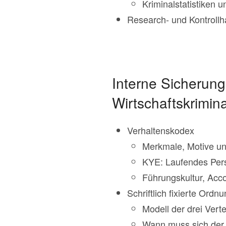
Kriminalstatistiken 
Research- und Kontrollh
Interne Sicheru
Wirtschaftskrimina
Verhaltenskodex
Merkmale, Motive und
KYE: Laufendes Per
Führungskultur, Acc
Schriftlich fixierte Ord
Modell der drei Vert
Wann muss sich der 