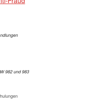
nti-Fraud
andlungen
IDW 982 und 983
chulungen