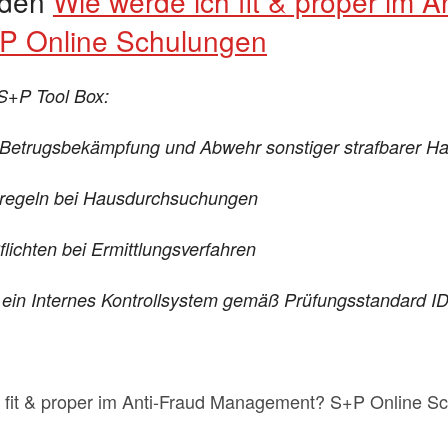
 den
Wie werde ich fit & proper im A
 Online Schulungen
 S+P Tool Box:
 Betrugsbekämpfung und Abwehr sonstiger strafbarer H
sregeln bei Hausdurchsuchungen
ichten bei Ermittlungsverfahren
ein Internes Kontrollsystem gemäß Prüfungsstandard 
 fit & proper im Anti-Fraud Management? S+P Online S