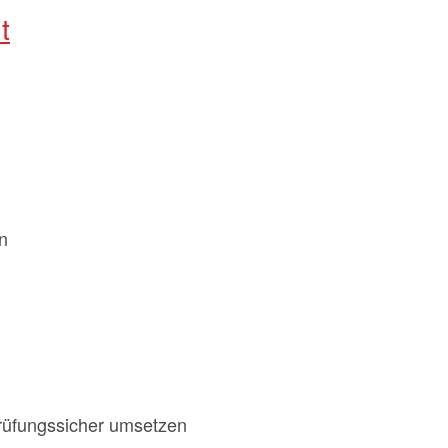
t
n
prüfungssicher umsetzen