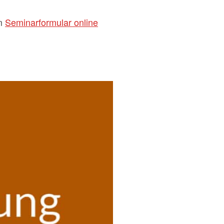
em
Seminarformular online