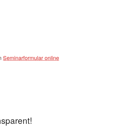
em
Seminarformular online
nsparent!