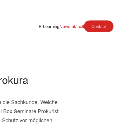
E-Learning
News aktuell
Contact
rokura
 an die Sachkunde. Welche
 Box Seminare Prokurist:
n Schutz vor möglichen