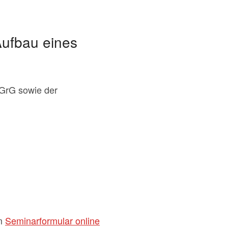
Aufbau eines
HGrG sowie der
em
Seminarformular online