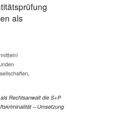
titätsprüfung
en als
rmitteln!
Kunden
ellschaften,
 als Rechtsanwalt die S+P
tskriminalität – Umsetzung