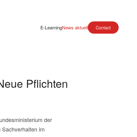
E-Learning
News aktuell
Contact
eue Pflichten
undesministerium der
 Sachverhalten im