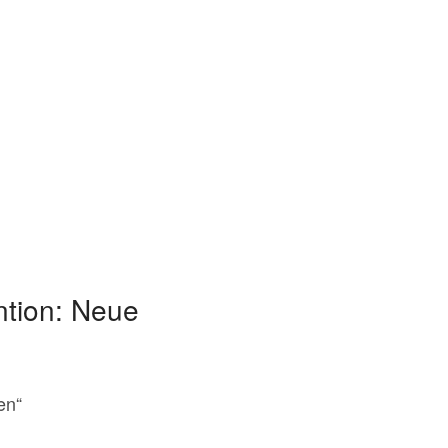
ntion: Neue
en“