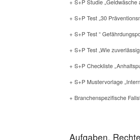
+ S+P Studie „Geldwäsche a
+ S+P Test „30 Präventio
+ S+P Test “ Gefährdungspot
+ S+P Test „Wie zuverlässig 
+ S+P Checkliste „Anhaltsp
+ S+P Mustervorlage „Inter
+ Branchenspezifische Fall
Aufgaben, Rechte