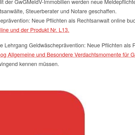
. Mit der GwGMeldV-Immobilien werden neue Meldepflich
sanwälte, Steuerberater und Notare geschaffen.
prävention: Neue Pflichten als Rechtsanwalt online b
ine und der Produkt Nr. L13.
ine Lehrgang Geldwäscheprävention: Neue Pflichten als
blog Allgemeine und Besondere Verdachtsmomente für 
wingend kennen müssen.