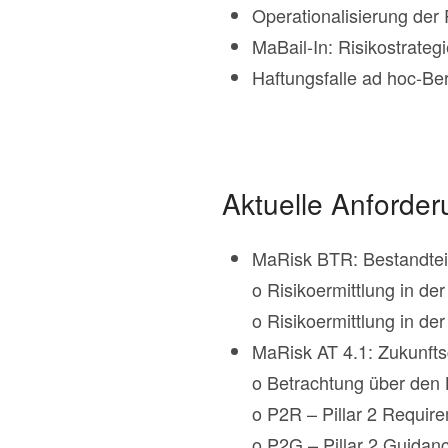
Operationalisierung der 
MaBail-In: Risikostrateg
Haftungsfalle ad hoc-Be
Aktuelle Anforde
MaRisk BTR: Bestandteil
o Risikoermittlung in de
o Risikoermittlung in d
MaRisk AT 4.1: Zukunfts
o Betrachtung über den 
o P2R – Pillar 2 Requir
o P2G – Pillar 2 Guidanc