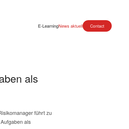
E-Learning
News aktuell
Contact
aben als
Risikomanager führt zu
 Aufgaben als