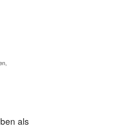
:
en,
ben als