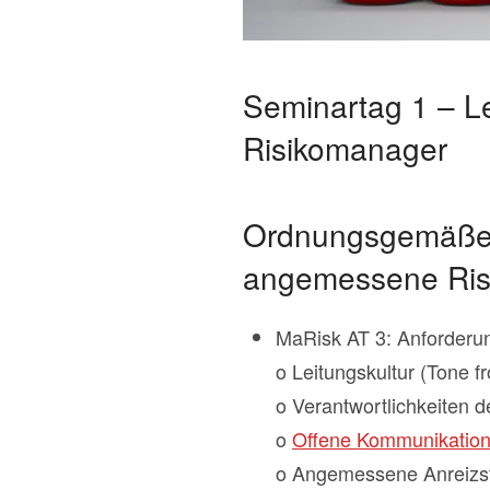
Seminartag 1 – L
Risikomanager
Ordnungsgemäße G
angemessene Risi
MaRisk AT 3: Anforderun
o Leitungskultur (Tone f
o Verantwortlichkeiten de
o
Offene Kommunikation 
o Angemessene Anreizstr