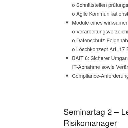
o Schnittstellen prüfun
o Agile Kommunikations
Module eines wirksamen
o Verarbeitungsverzeic
o Datenschutz-Folgena
o Löschkonzept Art. 1
BAIT 6: Sicherer Umgang
IT-Abnahme sowie Verä
Compliance-Anforderunge
Seminartag 2 – L
Risikomanager