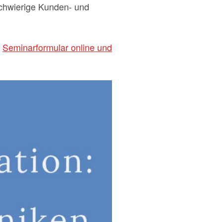
schwierige Kunden- und
m
Seminarformular online und