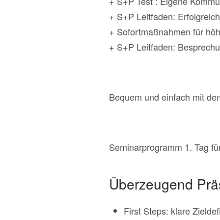
+ S+P Test : Eigene Kommun
+ S+P Leitfaden: Erfolgreic
+ Sofortmaßnahmen für höh
+ S+P Leitfaden: Besprech
Bequem und einfach mit d
Seminarprogramm 1. Tag für
Überzeugend Prä
First Steps: klare Zielde