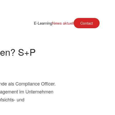
E-Learning
News aktuell
Contact
ssen? S+P
de als Compliance Officer.
anagement im Unternehmen
fsichts- und