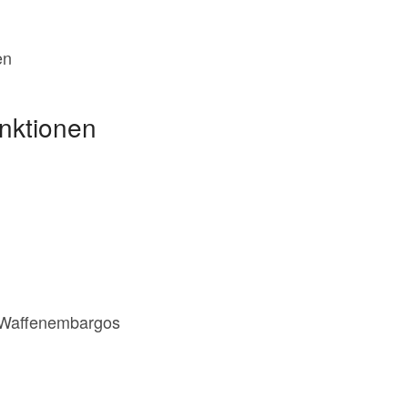
en
nktionen
d Waffenembargos