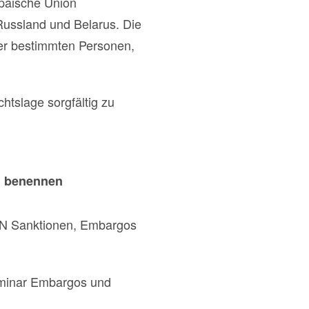
opäische Union
ussland und Belarus. Die
er bestimmten Personen,
htslage sorgfältig zu
u
benennen
 UN Sanktionen, Embargos
eminar Embargos und