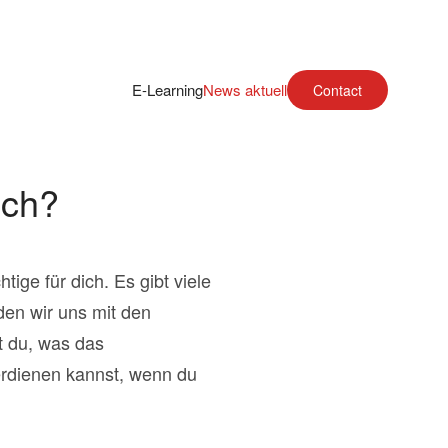
E-Learning
News aktuell
Contact
ich?
ige für dich. Es gibt viele
den wir uns mit den
t du, was das
erdienen kannst, wenn du