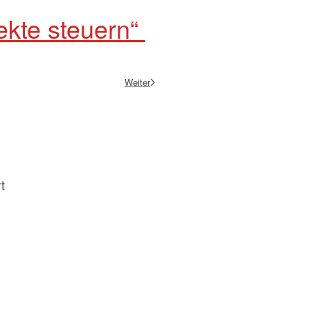
ekte steuern“
Weiter
t