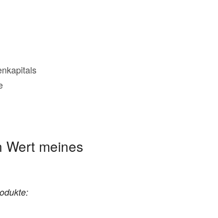
nkapitals
e
n Wert meines
odukte: