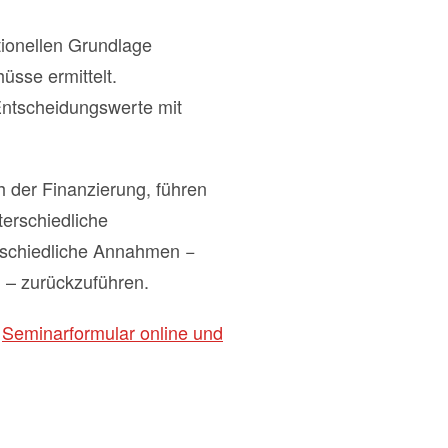
tionellen Grundlage
hüsse ermittelt.
Entscheidungswerte mit
 der Finanzierung, führen
erschiedliche
erschiedliche Annahmen −
n – zurückzuführen.
m
Seminarformular online und