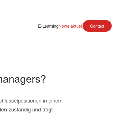
E-Learning
News aktuell
Contact
tmanagers?
chlüsselpositionen in einem
zuständig und trägt
ten