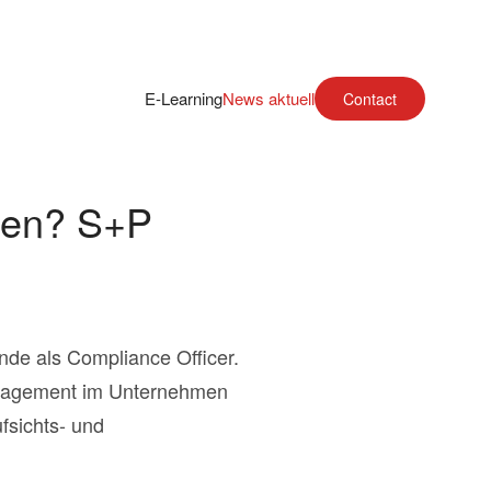
E-Learning
News aktuell
Contact
ssen? S+P
de als Compliance Officer.
anagement im Unternehmen
fsichts- und