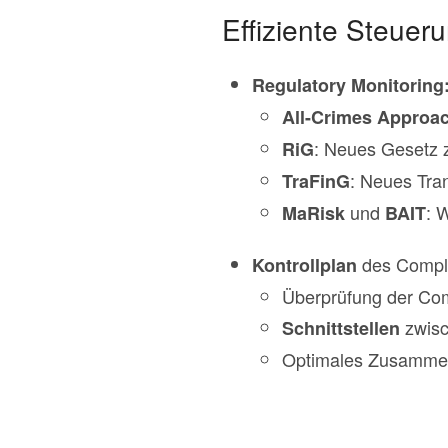
Effiziente Steuer
Regulatory Monitoring
All-Crimes Approa
: Neues Gesetz 
RiG
: Neues Tra
TraFinG
und
: 
MaRisk
BAIT
des Compli
Kontrollplan
Überprüfung der Co
zwisc
Schnittstellen
Optimales Zusamme