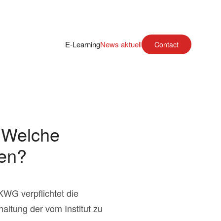
E-Learning
News aktuell
Contact
 Welche
ten?
KWG verpflichtet die
altung der vom Institut zu