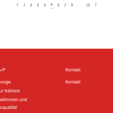
1
2
3
4
5
6
7
8
…
13
S+P
Kontakt
ounge
Kontakt
r trainers
stimmen und
qualität