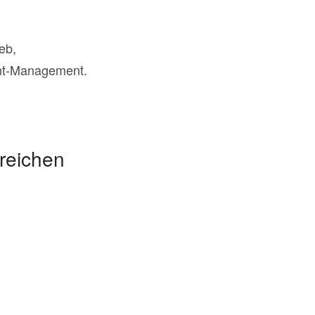
eb,
unt-Management.
greichen