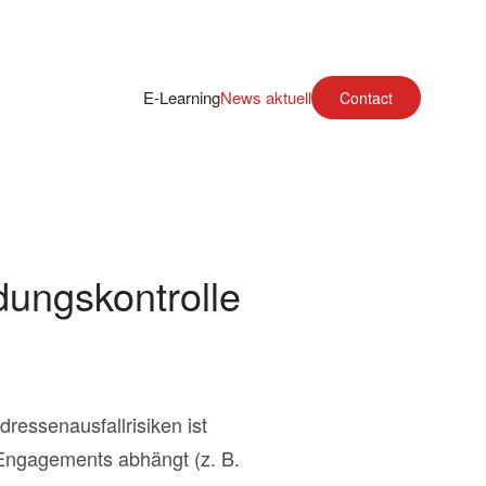
E-Learning
News aktuell
Contact
dungskontrolle
ressenausfallrisiken ist
r Engagements abhängt (z. B.