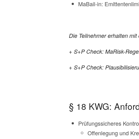
MaBail-in: Emittentenlim
Die Teilnehmer erhalten mi
+ S+P Check: MaRisk-Regelu
+ S+P Check: Plausibilisier
§ 18 KWG: Anford
Prüfungssicheres Kontr
Offenlegung und Kre