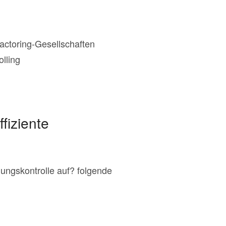
actoring-Gesellschaften
lling
fiziente
dungskontrolle auf? folgende