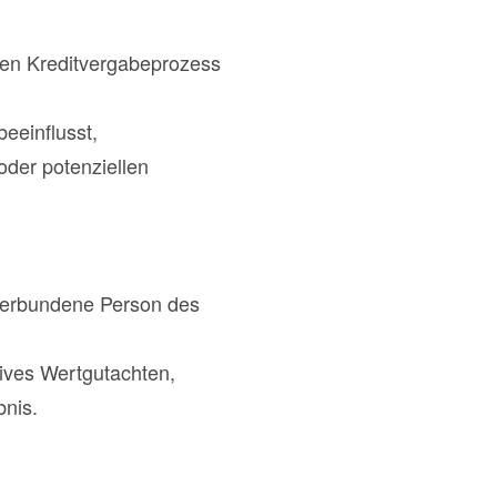
 den Kreditvergabeprozess
eeinflusst,
oder potenziellen
verbundene Person des
tives Wertgutachten,
bnis.