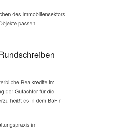
ichen des Immobiliensektors
 Objekte passen.
Rundschreiben
rbliche Realkredite im
g der Gutachter für die
erzu heißt es in dem BaFin-
ltungspraxis im