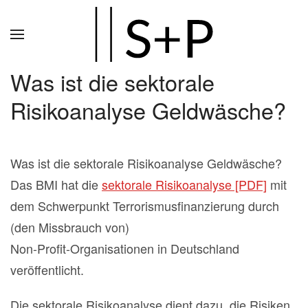
Zum
Hauptinhalt
springen
Was ist die sektorale
Risikoanalyse Geldwäsche?
Was ist die sektorale Risikoanalyse Geldwäsche?
Das BMI hat die
sektorale Risikoanalyse [PDF]
mit
dem Schwerpunkt Terrorismusfinanzierung durch
(den Missbrauch von)
Non-Profit-Organisationen in Deutschland
veröffentlicht.
Die sektorale Risikoanalyse dient dazu, die Risiken