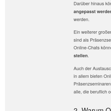
Darüber hinaus kö
angepasst werde
werden.
Ein weiterer große
sind als Präsenzs
Online-Chats könn
.
stellen
Auch der Austausch
in allem bieten O
Präsenzseminaren.
alle, die beruflich 
2. Warum On