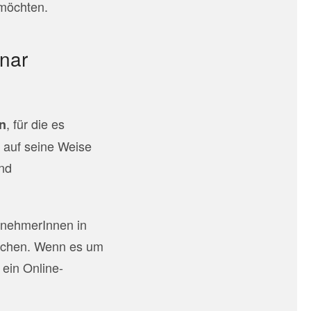
möchten.
inar
, für die es
en
t auf seine Weise
und
lnehmerInnen in
uschen. Wenn es um
 ein Online-