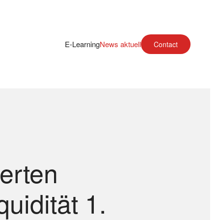
E-Learning
News aktuell
Contact
ierten
uidität 1.