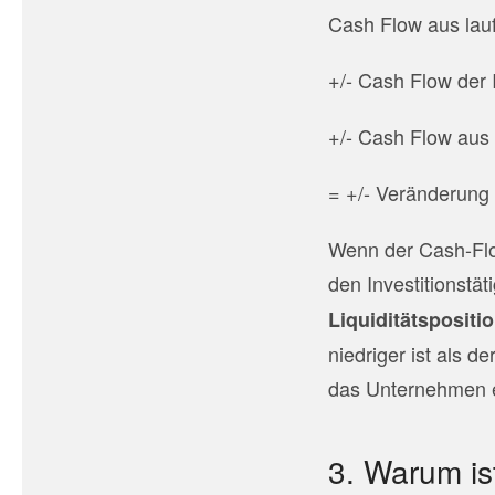
Cash Flow aus lauf
+/- Cash Flow der I
+/- Cash Flow aus 
= +/- Veränderung 
Wenn der Cash-Flow
den Investitionstä
Liquiditätspositi
niedriger ist als d
das Unternehmen ei
3. Warum ist