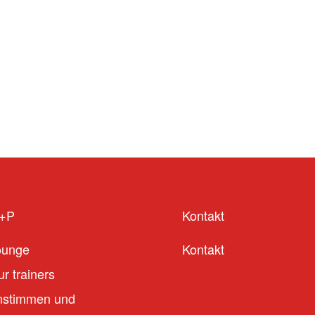
S+P
Kontakt
ounge
Kontakt
r trainers
stimmen und