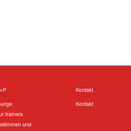
S+P
Kontakt
ounge
Kontakt
r trainers
stimmen und