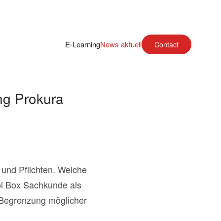
E-Learning
News aktuell
Contact
ng Prokura
 und Pflichten. Welche
l Box Sachkunde als
e Begrenzung möglicher