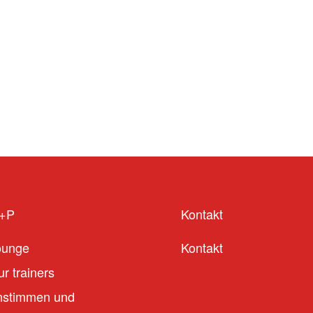
S+P
Kontakt
ounge
Kontakt
r trainers
stimmen und