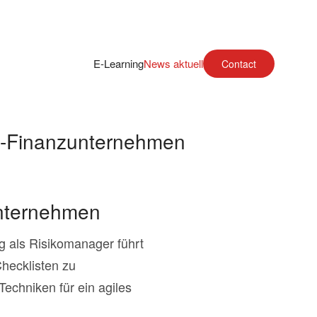
E-Learning
News aktuell
Contact
t-Finanzunternehmen
unternehmen
g als Risikomanager führt
Checklisten zu
echniken für ein agiles