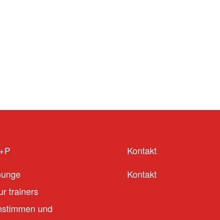
S+P
Kontakt
ounge
Kontakt
r trainers
stimmen und