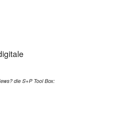
igitale
views? die S+P Tool Box: