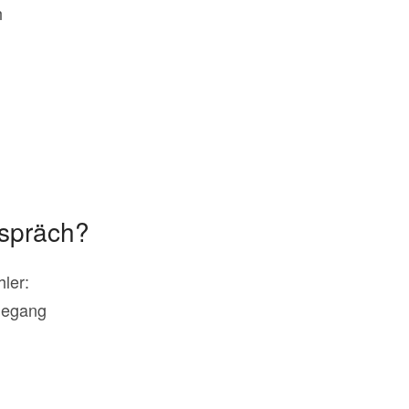
h
espräch?
ler:
degang