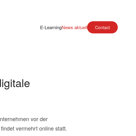
E-Learning
News aktuell
Contact
gitale
Unternehmen vor der
indet vermehrt online statt.