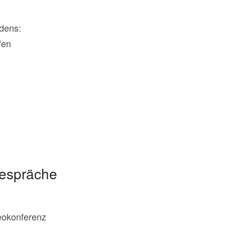
adens:
fen
gespräche
eokonferenz