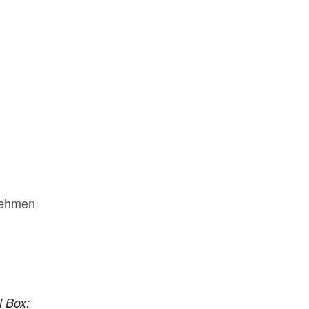
rnehmen
l Box: