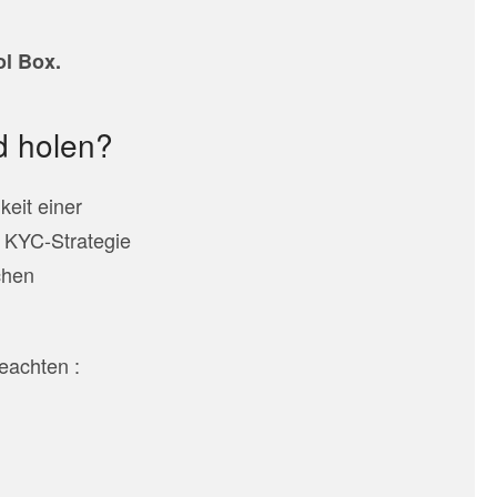
ol Box.
d holen?
keit einer
e KYC-Strategie
chen
eachten :