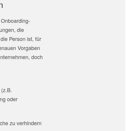
n
s Onboarding-
ungen, die
ie Person ist, für
 genauen Vorgaben
Unternehmen, doch
(z.B.
ung oder
che zu verhindern