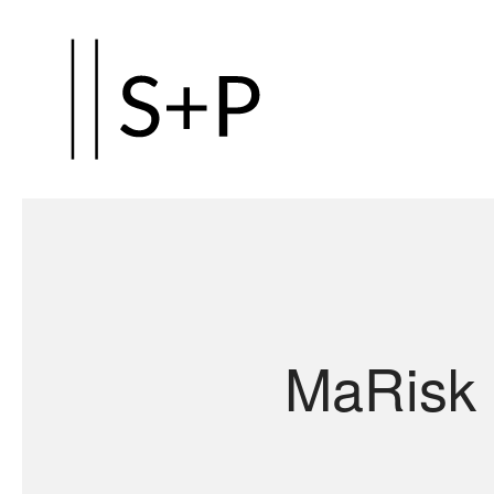
Zum
Hauptinhalt
springen
MaRisk 7