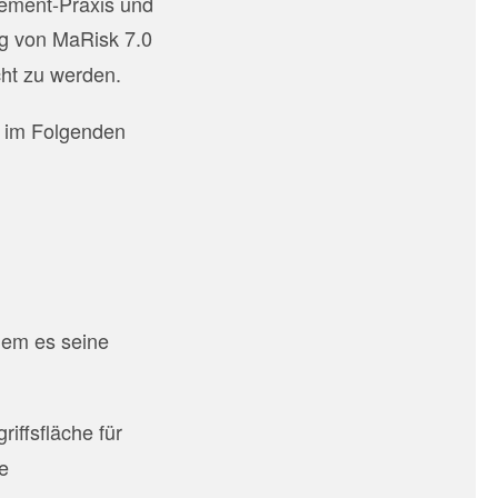
agement-Praxis und
ng von MaRisk 7.0
cht zu werden.
e im Folgenden
ndem es seine
riffsfläche für
e