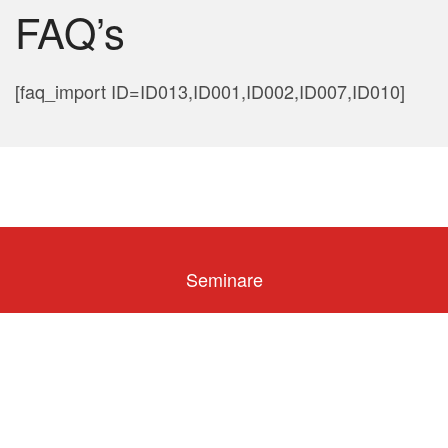
FAQ’s
[faq_import ID=ID013,ID001,ID002,ID007,ID010]
Seminare
Neue Seminare – Impuls des Monats
Zertifizierter Seminaranbieter
Über S+P