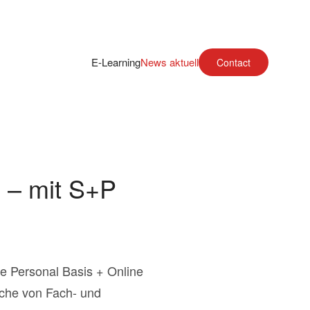
E-Learning
News aktuell
Contact
n – mit S+P
re Personal Basis + Online
uche von Fach- und