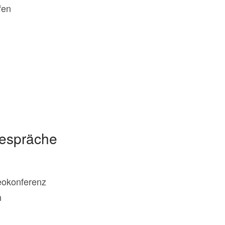
fen
gespräche
eokonferenz
h