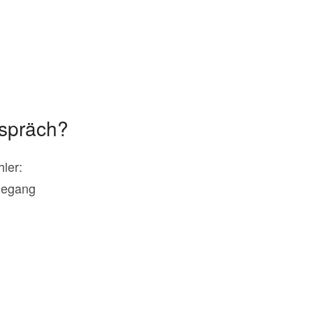
espräch?
ler:
degang