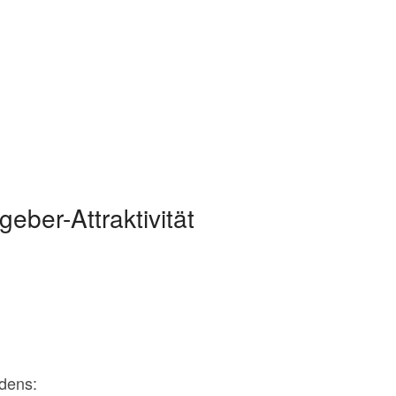
eber-Attraktivität
adens: