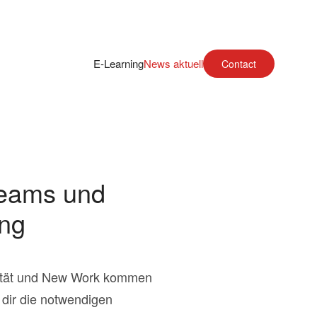
E-Learning
News aktuell
Contact
Teams und
ing
lität und New Work kommen
 dir die notwendigen