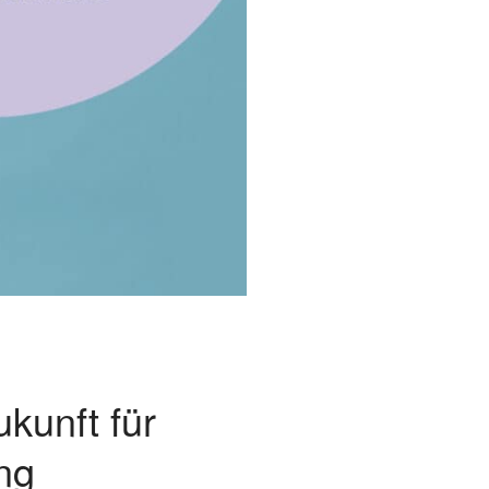
kunft für
ng