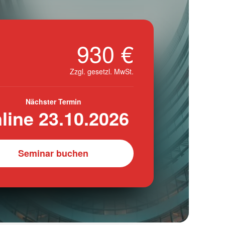
930 €
Zzgl. gesetzl. MwSt.
Nächster Termin
line 23.10.2026
Seminar buchen