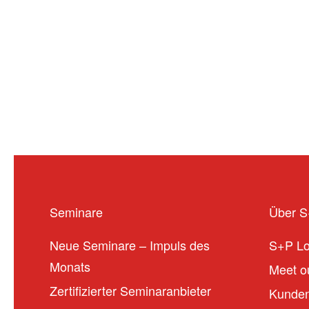
Seminare
Über 
Neue Seminare – Impuls des
S+P L
Monats
Meet ou
Zertifizierter Seminaranbieter
Kunden