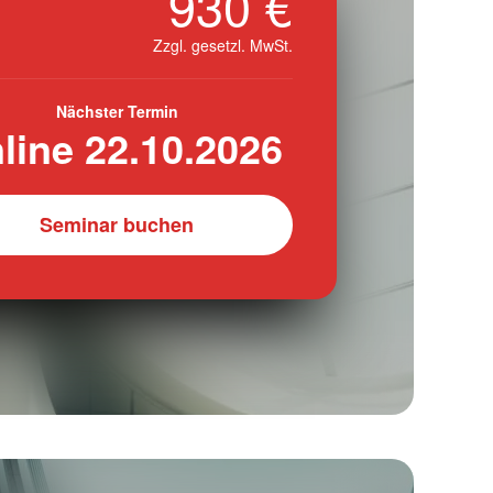
930 €
Zzgl. gesetzl. MwSt.
Nächster Termin
line 22.10.2026
Seminar buchen