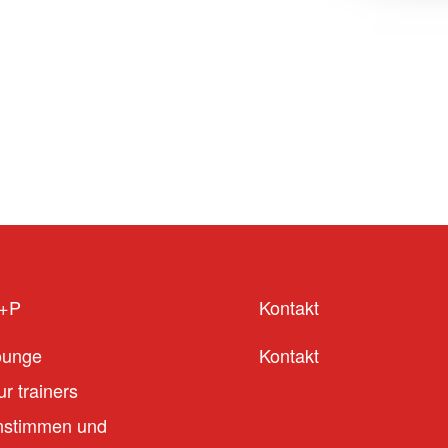
S+P
Kontakt
ounge
Kontakt
r trainers
stimmen und