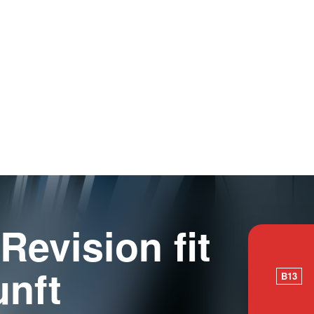
Revision fit
unft
B13