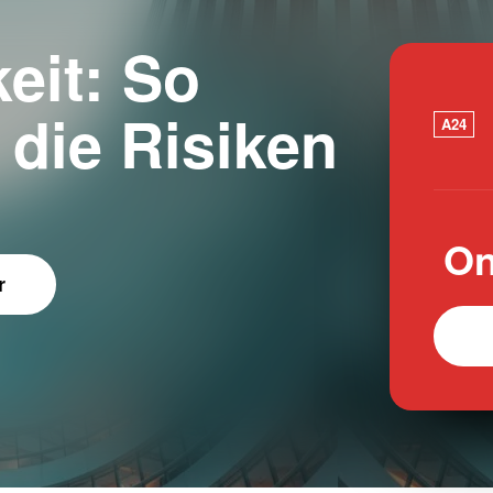
eit: So
 die Risiken
A24
On
r