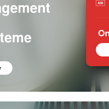
agement
A08
On
steme
r