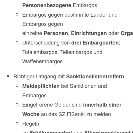
Embargos
Personenbezogene
Embargos gegen bestimmte Länder und
Embargos gegen
einzelne
,
oder
Personen
Einrichtungen
Orga
Unterscheidung von
:
drei Embargoarten
Totalembargos, Teilembargos und
Waffenembargos
Richtiger Umgang mit
Sanktionslistentreffern
bei Sanktionen und
Meldepflichten
Embargos
Eingefrorene Gelder sind
innerhalb einer
an das SZ FiSankt zu melden
Woche
Regeln
zu
und
Erfüllungsverbot
Altvertragsklausel